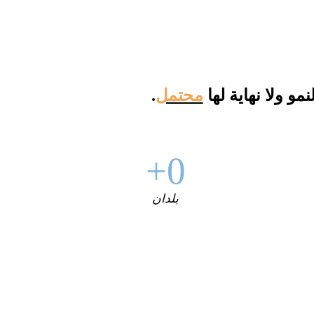
و ولا نهاية لها
محتمل
.
0+
بلدان