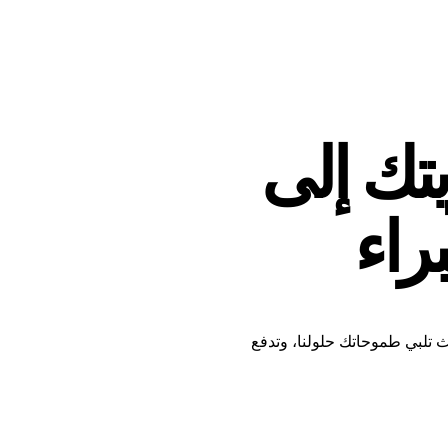
تك إلى
راء
ك في HIT Consultancy، حيث تلبي طموحاتك حلولنا، وتدفع