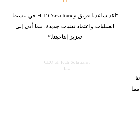
“لقد ساعدنا فريق HIT Consultancy في تبسيط
العمليات واعتماد تقنيات جديدة، مما أدى إلى
تعزيز إنتاجيتنا.”
Sandy Williams
.CEO of Tech Solutions
Inc
H عملياتنا
مما