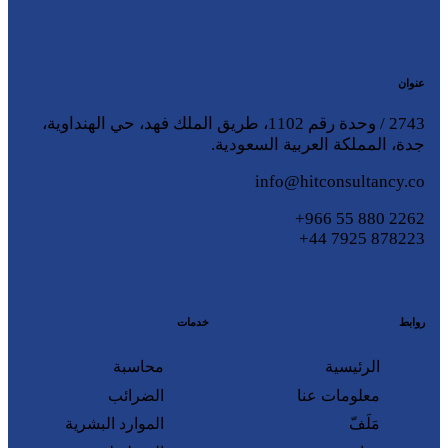
عنوان
2743 / وحدة رقم 1102، طريق الملك فهد، حي الهنداوية،
جدة، المملكة العربية السعودية.
info@hitconsultancy.co
2262 880 55 966+
878223 7925 44+
روابط
خدمات
الرئيسية
محاسبة
معلومات عنا
الضرائب
مَلَفّ
الموارد البشرية